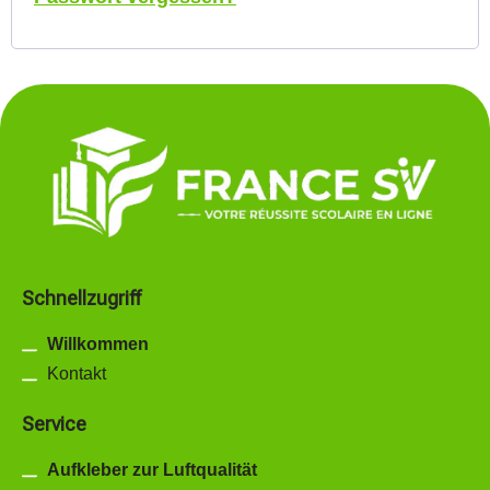
Schnellzugriff
Willkommen
Kontakt
Service
Aufkleber zur Luftqualität